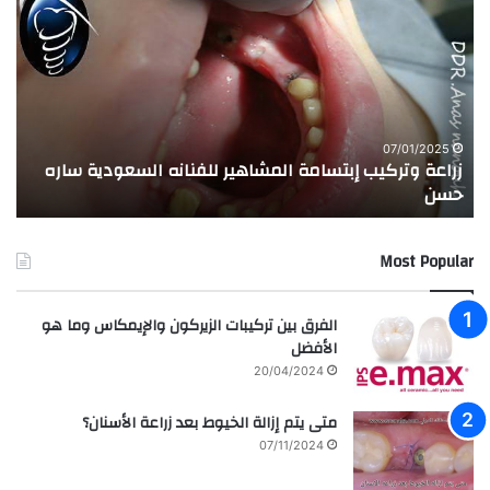
ر
ج
ا
ر
ع
ب
ة
ة
و
ا
ت
ل
ر
ا
07/01/2025
زراعة وتركيب إبتسامة المشاهير للفنانه السعودية ساره
ت
ك
خ
حسن
ا
ي
ت
ب
ا
إ
ل
Most Popular
ب
م
ت
د
س
ر
الفرق بين تركيبات الزيركون والإيمكاس وما هو
ا
س
الأفضل
م
ه
20/04/2024
ة
ا
ا
ل
متى يتم إزالة الخيوط بعد زراعة الأسنان؟
ل
ع
07/11/2024
م
ر
ش
ا