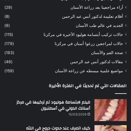
ه
ب
أراء مراجعينا بعد زراعة الأسنان
(29)
ح
ي
أفلام تعليمة لدكتور أنس عبد الرحمن
(8)
س
د
ن
ا
الجديد في عالم طب الأسنان
(9)
ل
حالات تركيب أبتسامة هوليود الأخيرة في مركزنا
(115)
د
ك
حالات لمراجعين زرعوا أسنان في مركزنا
(179)
ت
صحة الفم والأسنان
(193)
و
ر
مقالات لدكتور أنس عبد الرحمن
(46)
ا
مواضيع علمية مبسطه عن زراعة الأسنان
(159)
ن
س
المقالات التي تم تحديثا في الفترة الأخيرة
ع
ب
د
فيلم لابتسامة هوليود تم تركيبها في مركز
ا
أسنانك الدولي في أسطنبول
ل
15/03/2026
ر
ح
كيف اتصرف عند حدوث جروح في اللثه
م