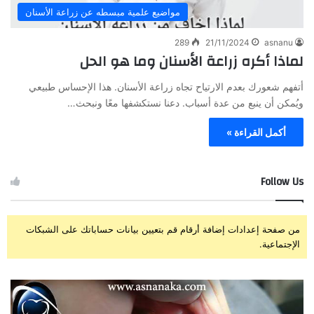
مواضيع علمية مبسطه عن زراعة الأسنان
289
21/11/2024
asnanu
لماذا أكره زراعة الأسنان وما هو الحل
أتفهم شعورك بعدم الارتياح تجاه زراعة الأسنان. هذا الإحساس طبيعي
ويُمكن أن ينبع من عدة أسباب. دعنا نستكشفها معًا ونبحث…
أكمل القراءة »
Follow Us
من صفحة إعدادات إضافة أرقام قم بتعيين بيانات حساباتك على الشبكات
الإجتماعية.
ز
ت
ر
ج