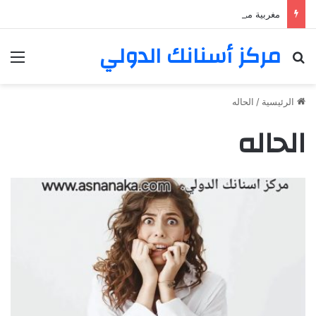
مغربية من مراكش تعيش في فرنسا ركبت أبتسامة هوليود
مركز أسنانك الدولي
بحث عن
الق
الرئيسية
/
الحاله
الحاله