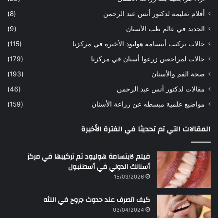
ح
ي
أفلام تعليمة لدكتور أنس عبد الرحمن
(8)
س
د
ن
ا
الجديد في عالم طب الأسنان
(9)
ل
حالات تركيب أبتسامة هوليود الأخيرة في مركزنا
(115)
د
ك
حالات لمراجعين زرعوا أسنان في مركزنا
(179)
ت
صحة الفم والأسنان
(193)
و
ر
مقالات لدكتور أنس عبد الرحمن
(46)
ا
مواضيع علمية مبسطه عن زراعة الأسنان
(159)
ن
س
المقالات التي تم تحديثا في الفترة الأخيرة
ع
ب
د
فيلم لابتسامة هوليود تم تركيبها في مركز
ا
أسنانك الدولي في أسطنبول
ل
15/03/2026
ر
ح
كيف اتصرف عند حدوث جروح في اللثه
م
ن
03/04/2024