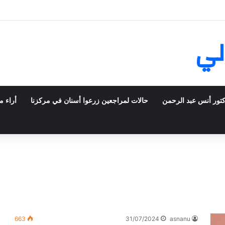
ش في فرنسا ركبت أبتسامة هوليود
لي
كتور أنس عبد الرحمن
حالات لمراجعين زرعوا أسنان في مركزنا
أراء م
663
31/07/2024
asnanu