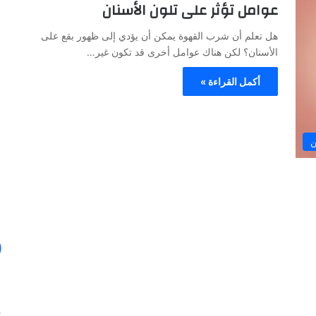
عوامل تؤثر على تلون الأسنان
ا
ل
هل تعلم أن شرب القهوة يمكن أن يؤدي إلى ظهور بقع على
ص
الأسنان؟ لكن هناك عوامل أخرى قد تكون غير…
ح
ا
أكمل القراءة »
ف
ة
30/01/2024
ا
في ظل هذه
الصحافة الأيطالية تكتب عن خبرة الدكتور
ل
ن
أنس عبد الرحمن
أ
ي
ط
ا
ل
ي
ة
ت
ك
ت
ب