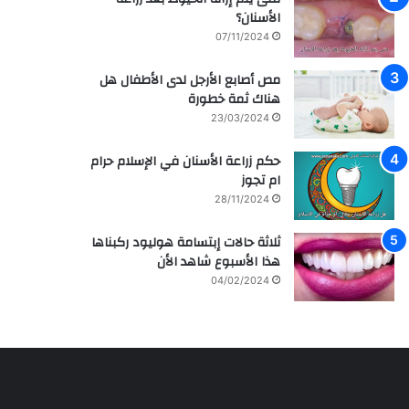
م
ر
الأسنان؟
ش
ا
07/11/2024
ا
ق
ه
ي
مص أصابع الأرجل لدى الأطفال هل
ي
ة
هناك ثمة خطورة
ر
م
ل
ع
23/03/2024
ل
ز
ف
ر
حكم زراعة الأسنان في الإسلام حرام
ن
ا
ام تجوز
ا
ع
28/11/2024
ن
ة
ه
و
ثلاثة حالات إبتسامة هوليود ركبناها
ا
ع
هذا الأسبوع شاهد الأن
ل
ل
04/02/2024
س
ا
ع
ج
و
ا
د
ل
ي
أ
ة
س
س
ن