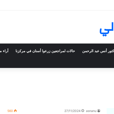
يش في فرنسا ركبت أبتسامة هوليود
لي
كتور أنس عبد الرحمن
حالات لمراجعين زرعوا أسنان في مركزنا
أراء م
560
27/11/2024
asnanu