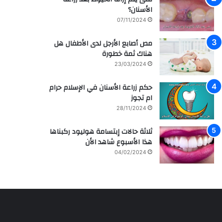
م
ر
الأسنان؟
ش
ا
07/11/2024
ا
ق
ه
ي
مص أصابع الأرجل لدى الأطفال هل
ي
ة
هناك ثمة خطورة
ر
م
ل
ع
23/03/2024
ل
ز
ف
ر
حكم زراعة الأسنان في الإسلام حرام
ن
ا
ام تجوز
ا
ع
28/11/2024
ن
ة
ه
و
ثلاثة حالات إبتسامة هوليود ركبناها
ا
ع
هذا الأسبوع شاهد الأن
ل
ل
04/02/2024
س
ا
ع
ج
و
ا
د
ل
ي
أ
ة
س
س
ن