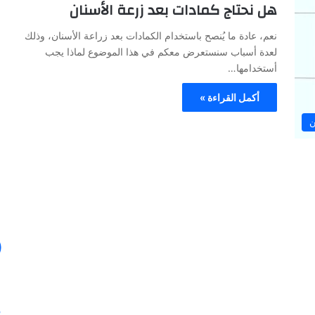
هل نحتاج كمادات بعد زرعة الأسنان
ا
ل
نعم، عادة ما يُنصح باستخدام الكمادات بعد زراعة الأسنان، وذلك
ص
لعدة أسباب سنستعرض معكم في هذا الموضوع لماذا يجب
ح
أستخدامها…
ا
ف
أكمل القراءة »
ة
30/01/2024
ن
ا
في ظل هذه
الصحافة الأيطالية تكتب عن خبرة الدكتور
ل
أنس عبد الرحمن
أ
ي
ط
ا
ل
ي
ة
ت
ك
ت
ب