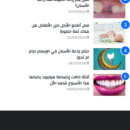
م
ر
الأسنان؟
ش
ا
07/11/2024
ا
ق
ه
ي
مص أصابع الأرجل لدى الأطفال هل
ي
ة
هناك ثمة خطورة
ر
م
ل
ع
23/03/2024
ل
ز
ف
ر
حكم زراعة الأسنان في الإسلام حرام
ن
ا
ام تجوز
ا
ع
28/11/2024
ن
ة
ه
و
ثلاثة حالات إبتسامة هوليود ركبناها
ا
ع
هذا الأسبوع شاهد الأن
ل
ل
04/02/2024
س
ا
ع
ج
و
ا
د
ل
ي
أ
ة
س
س
ن