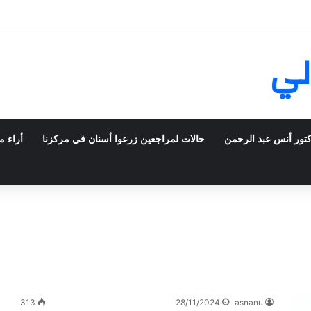
ش في فرنسا ركبت أبتسامة هوليود
لي
كتور أنس عبد الرحمن
حالات لمراجعين زرعوا أسنان في مركزنا
أراء م
313
28/11/2024
asnanu