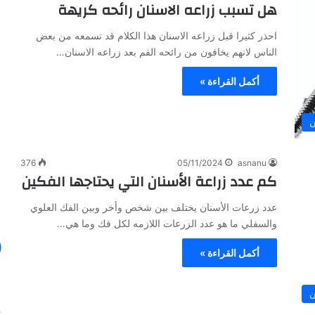
هل تسبب زراعه الاسنان رائحه كريهة
ا
ل
احذر كثيرا قبل زراعه الاسنان هذا الكلام قد تسمعه من بعض
ص
الناس لانهم يخافون من رائحه الفم بعد زراعه الاسنان…
ح
ا
أكمل القراءة »
ف
ة
30/01/2024
ن
ا
في ظل هذه
الصحافة الأيطالية تكتب عن خبرة الدكتور
ل
أنس عبد الرحمن
أ
376
05/11/2024
asnanu
ي
كم عدد زراعة الأسنان التي يحتاجها الفكين
ط
ا
عدد زرعات الأسنان يختلف بين شخص وأخر وبين الفك العلوي
ل
والسفلي ما هو عدد الزرعات اللازمه لكل فك وما هي…
ي
ة
أكمل القراءة »
ت
ك
ت
ن
ب