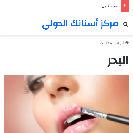
مغربية من مراكش تعيش في فرنسا ركبت أبتسامة هوليود
مركز أسنانك الدولي
بحث عن
الق
الرئيسية
/
البحر
البحر