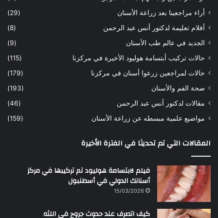
ه
ب
أراء مراجعينا بعد زراعة الأسنان
(29)
ح
ي
أفلام تعليمة لدكتور أنس عبد الرحمن
(8)
س
د
ن
ا
الجديد في عالم طب الأسنان
(9)
ل
حالات تركيب أبتسامة هوليود الأخيرة في مركزنا
(115)
د
ك
حالات لمراجعين زرعوا أسنان في مركزنا
(179)
ت
صحة الفم والأسنان
(193)
و
ر
مقالات لدكتور أنس عبد الرحمن
(46)
ا
مواضيع علمية مبسطه عن زراعة الأسنان
(159)
ن
س
المقالات التي تم تحديثا في الفترة الأخيرة
ع
ب
د
فيلم لابتسامة هوليود تم تركيبها في مركز
ا
أسنانك الدولي في أسطنبول
ل
15/03/2026
ر
ح
كيف اتصرف عند حدوث جروح في اللثه
م