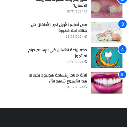
م
ر
الأسنان؟
ش
ا
07/11/2024
ا
ق
ه
ي
مص أصابع الأرجل لدى الأطفال هل
ي
ة
هناك ثمة خطورة
ر
م
ل
ع
23/03/2024
ل
ز
ف
ر
حكم زراعة الأسنان في الإسلام حرام
ن
ا
ام تجوز
ا
ع
28/11/2024
ن
ة
ه
و
ثلاثة حالات إبتسامة هوليود ركبناها
ا
ع
هذا الأسبوع شاهد الأن
ل
ل
04/02/2024
س
ا
ع
ج
و
ا
د
ل
ي
أ
ة
س
س
ن