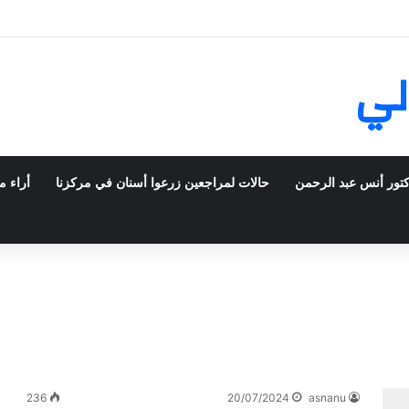
ش في فرنسا ركبت أبتسامة هوليود
لي
كتور أنس عبد الرحمن
حالات لمراجعين زرعوا أسنان في مركزنا
أراء م
236
20/07/2024
asnanu