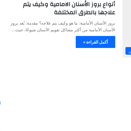
أنواع بروز الأسنان الامامية وكيف يتم
ا
علاجها بالطرق المختلفة
ل
ص
بروز الأسنان الأمامية: ما هو وكيف يتم علاجه؟ مقدمة: يُعد بروز
ح
الأسنان الأمامية من أكثر مشاكل تقويم الأسنان شيوعًا، حيث…
ا
ف
أكمل القراءة »
ة
30/01/2024
ن
ا
في ظل هذه
الصحافة الأيطالية تكتب عن خبرة الدكتور
ل
أنس عبد الرحمن
أ
ي
ط
ا
ل
ي
ة
ت
ك
ت
ب