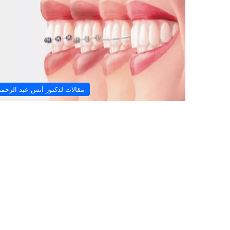
ل
ا
ت
ع
م
ل
ز
23/10/2024
مقالات لدكتور أنس عبد الرحم
ر
لا تعمل زراعة الأسنان إلا 
ا
الظروف؟
ع
ة
ا
ل
أ
س
ن
ا
ن
إ
ل