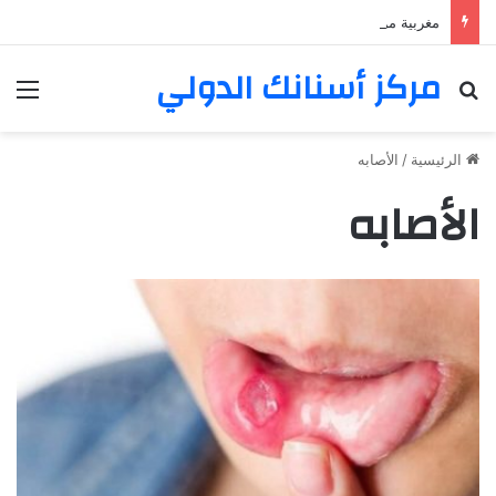
مغربية من مراكش تعيش في فرنسا ركبت أبتسامة هوليود
مركز أسنانك الدولي
بحث عن
الق
الرئيسية
/
الأصابه
الأصابه