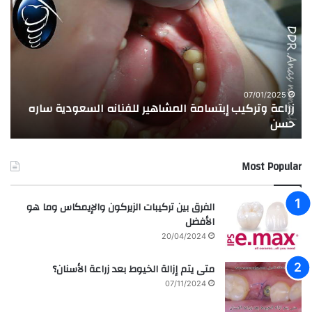
ر
ج
ا
ر
ع
ب
ة
ة
و
ا
ت
ل
ر
ا
07/01/2025
زراعة وتركيب إبتسامة المشاهير للفنانه السعودية ساره
ت
ك
خ
حسن
ا
ي
ت
ب
ا
إ
ل
Most Popular
ب
م
ت
د
س
ر
الفرق بين تركيبات الزيركون والإيمكاس وما هو
ا
س
الأفضل
م
ه
20/04/2024
ة
ا
ا
ل
متى يتم إزالة الخيوط بعد زراعة الأسنان؟
ل
ع
07/11/2024
م
ر
ش
ا