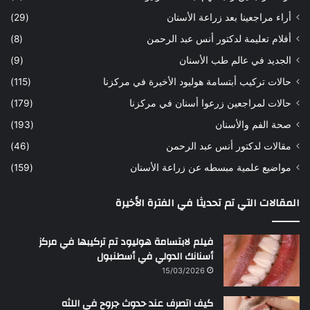
ه
ب
أراء مراجعينا بعد زراعة الأسنان
(29)
ح
ي
أفلام تعليمة لدكتور أنس عبد الرحمن
(8)
س
د
ن
ا
الجديد في عالم طب الأسنان
(9)
ل
حالات تركيب أبتسامة هوليود الأخيرة في مركزنا
(115)
د
ك
حالات لمراجعين زرعوا أسنان في مركزنا
(179)
ت
صحة الفم والأسنان
(193)
و
ر
مقالات لدكتور أنس عبد الرحمن
(46)
ا
مواضيع علمية مبسطه عن زراعة الأسنان
(159)
ن
س
المقالات التي تم تحديثا في الفترة الأخيرة
ع
ب
د
فيلم لابتسامة هوليود تم تركيبها في مركز
ا
أسنانك الدولي في أسطنبول
ل
15/03/2026
ر
ح
كيف اتصرف عند حدوث جروح في اللثه
م