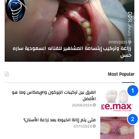
ر
ج
ا
ر
ع
ب
ة
ة
و
ا
ت
ل
ر
ا
07/01/2025
زراعة وتركيب إبتسامة المشاهير للفنانه السعودية ساره
ت
ك
خ
حسن
ا
ي
ت
ب
ا
إ
ل
Most Popular
ب
م
ت
د
س
ر
الفرق بين تركيبات الزيركون والإيمكاس وما هو
ا
س
الأفضل
م
ه
20/04/2024
ة
ا
ا
ل
متى يتم إزالة الخيوط بعد زراعة الأسنان؟
ل
ع
07/11/2024
م
ر
ش
ا