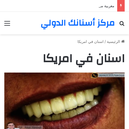
مغربية من مراكش تعيش في فرنسا ركبت أبتسامة هوليود
مركز أسنانك الدولي
بحث عن
الق
الرئيسية
/
اسنان في امريكا
اسنان في امريكا