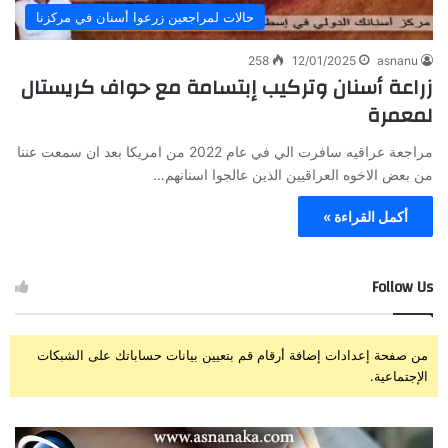
حالات لمراجعين زرعوا أسنان في مركزنا
258
12/01/2025
asnanu
زراعة أسنان وتركيب إبتسامة مع حواف كريستال
لمعمرة
مراجعة عراقيه سافرت الي في عام 2022 من امريكا بعد ان سمعت عننا
من بعض الاخوه العراقيين الذين عالجوا اسنانهم…
أكمل القراءة »
Follow Us
من صفحة إعدادات إضافة أرقام قم بتعيين بيانات حساباتك على الشبكات
الإجتماعية.
ز
ت