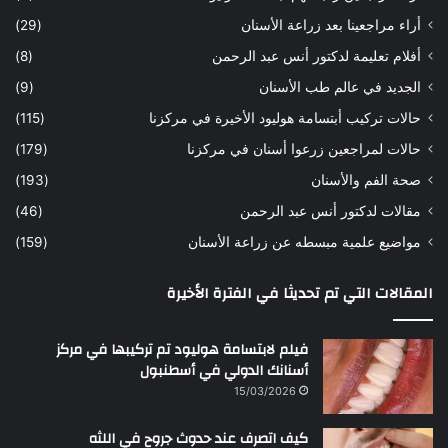
ه
ب
أراء مراجعينا بعد زراعة الأسنان
(29)
ح
ي
أفلام تعليمة لدكتور أنس عبد الرحمن
(8)
س
د
ن
ا
الجديد في عالم طب الأسنان
(9)
ل
حالات تركيب أبتسامة هوليود الأخيرة في مركزنا
(115)
د
ك
حالات لمراجعين زرعوا أسنان في مركزنا
(179)
ت
صحة الفم والأسنان
(193)
و
ر
مقالات لدكتور أنس عبد الرحمن
(46)
ا
مواضيع علمية مبسطه عن زراعة الأسنان
(159)
ن
س
المقالات التي تم تحديثا في الفترة الأخيرة
ع
ب
د
فيلم لابتسامة هوليود تم تركيبها في مركز
ا
أسنانك الدولي في أسطنبول
ل
15/03/2026
ر
ح
كيف اتصرف عند حدوث جروح في اللثه
م