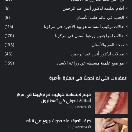
ح
ي
أفلام تعليمة لدكتور أنس عبد الرحمن
(8)
س
د
ن
ا
الجديد في عالم طب الأسنان
(9)
ل
حالات تركيب أبتسامة هوليود الأخيرة في مركزنا
(115)
د
ك
حالات لمراجعين زرعوا أسنان في مركزنا
(179)
ت
صحة الفم والأسنان
(193)
و
ر
مقالات لدكتور أنس عبد الرحمن
(46)
ا
مواضيع علمية مبسطه عن زراعة الأسنان
(159)
ن
س
المقالات التي تم تحديثا في الفترة الأخيرة
ع
ب
د
فيلم لابتسامة هوليود تم تركيبها في مركز
ا
أسنانك الدولي في أسطنبول
ل
15/03/2026
ر
ح
كيف اتصرف عند حدوث جروح في اللثه
م
ن
03/04/2024