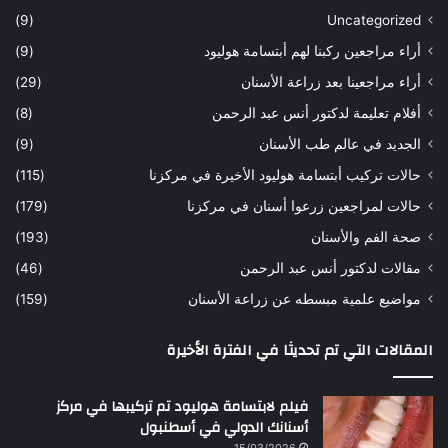
س
ن
(9)
Uncategorized
ا
ا
أراء مراجعين ركبنا لهم أبتسامة هوليود
(9)
ر
ن
ه
ب
أراء مراجعينا بعد زراعة الأسنان
(29)
ح
ي
أفلام تعليمة لدكتور أنس عبد الرحمن
(8)
س
د
ن
ا
الجديد في عالم طب الأسنان
(9)
ل
حالات تركيب أبتسامة هوليود الأخيرة في مركزنا
(115)
د
ك
حالات لمراجعين زرعوا أسنان في مركزنا
(179)
ت
صحة الفم والأسنان
(193)
و
ر
مقالات لدكتور أنس عبد الرحمن
(46)
ا
مواضيع علمية مبسطه عن زراعة الأسنان
(159)
ن
س
المقالات التي تم تحديثا في الفترة الأخيرة
ع
ب
د
فيلم لابتسامة هوليود تم تركيبها في مركز
ا
أسنانك الدولي في أسطنبول
ل
15/03/2026