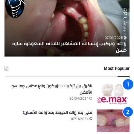
ا
ر
ع
ب
ة
ة
و
ا
ت
ل
ر
ا
07/01/2025
زراعة وتركيب إبتسامة المشاهير للفنانه السعودية ساره
ت
ك
خ
حسن
ا
ي
ت
ب
ا
إ
ل
Most Popular
ب
م
ت
د
س
ر
الفرق بين تركيبات الزيركون والإيمكاس وما هو
ا
س
الأفضل
م
ه
20/04/2024
ة
ا
ا
ل
متى يتم إزالة الخيوط بعد زراعة الأسنان؟
ل
ع
07/11/2024
م
ر
ش
ا
ا
ق