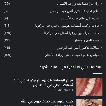
ه
ب
أراء مراجعينا بعد زراعة الأسنان
(29)
ح
ي
أفلام تعليمة لدكتور أنس عبد الرحمن
(8)
س
د
ن
ا
الجديد في عالم طب الأسنان
(9)
ل
حالات تركيب أبتسامة هوليود الأخيرة في مركزنا
(115)
د
ك
حالات لمراجعين زرعوا أسنان في مركزنا
(179)
ت
صحة الفم والأسنان
(193)
و
ر
مقالات لدكتور أنس عبد الرحمن
(46)
ا
مواضيع علمية مبسطه عن زراعة الأسنان
(159)
ن
س
المقالات التي تم تحديثا في الفترة الأخيرة
ع
ب
د
فيلم لابتسامة هوليود تم تركيبها في مركز
ا
أسنانك الدولي في أسطنبول
ل
15/03/2026
ر
ح
كيف اتصرف عند حدوث جروح في اللثه
م
ن