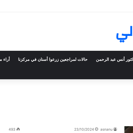
ش في فرنسا ركبت أبتسامة هوليود
لي
كتور أنس عبد الرحمن
حالات لمراجعين زرعوا أسنان في مركزنا
أراء م
493
23/10/2024
asnanu