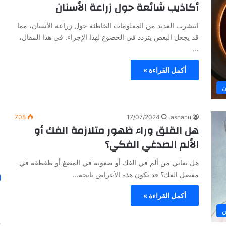
أكاذيب شائعة حول زراعة الأسنان
ا
ل
انتشرت العديد من المعلومات الخاطئة حول زراعة الأسنان، مما
ص
قد يجعل البعض يتردد في الخضوع لهذا الإجراء. في هذا المقال،
ح
…
ا
ف
أكمل القراءة »
ة
30/01/2024
ن
ا
في ظل هذه
الصحافة الأيطالية تكتب عن خبرة الدكتور
ل
أنس عبد الرحمن
أ
708
17/07/2024
asnanu
ي
هل القلق وراء ظهور متلازمة الفك أو
ط
الألم الصدغي الفكي؟
ا
ل
هل تعاني من ألم في الفك أو صعوبة في المضغ أو طقطقة في
ي
ة
مفصل الفك؟ قد تكون هذه الأعراض ناتجة…
ت
ك
أكمل القراءة »
ت
ن
ب