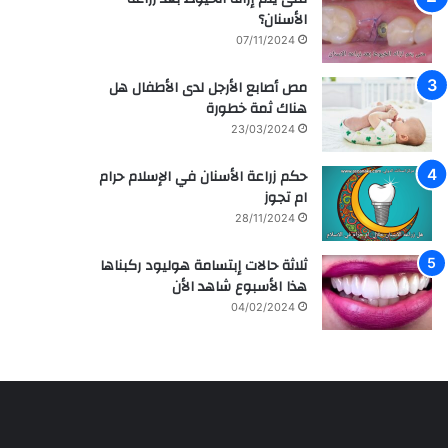
م
ر
الأسنان؟
ش
ا
07/11/2024
ا
ق
ه
ي
مص أصابع الأرجل لدى الأطفال هل
ي
ة
هناك ثمة خطورة
ر
م
ل
ع
23/03/2024
ل
ز
ف
ر
حكم زراعة الأسنان في الإسلام حرام
ن
ا
ام تجوز
ا
ع
28/11/2024
ن
ة
ه
و
ثلاثة حالات إبتسامة هوليود ركبناها
ا
ع
هذا الأسبوع شاهد الأن
ل
ل
04/02/2024
س
ا
ع
ج
و
ا
د
ل
ي
أ
ة
س
س
ن