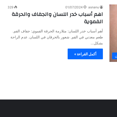
ع
ن
329
01/07/2024
asnanu
خ
اهم أسباب خدر اللسان والجفاف والحرقة
ب
الفموية
ر
ة
أهم أسباب خدر اللسان: متلازمة الحرقة الفموي: جفاف الفم.
ا
طعم معدني في الفم. شعور بالحرقان في اللسان. عدم الراحة
ل
بشكل…
د
ك
أكمل القراءة »
ت
ن
و
ر
أ
ن
س
ع
ب
د
ا
ل
ر