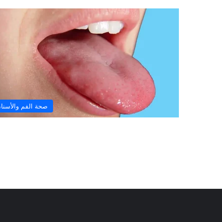
ا
ف
ي
ظ
ل
ه
ذ
ه
ا
ل
ظ
صحة الفم والأسنا
ر
و
ف
؟