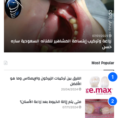
ر
ج
ا
ر
ع
ب
ة
ة
و
ا
ت
ل
ر
ا
07/01/2025
زراعة وتركيب إبتسامة المشاهير للفنانه السعودية ساره
ت
ك
خ
حسن
ا
ي
ت
ب
ا
إ
ل
Most Popular
ب
م
ت
د
س
ر
الفرق بين تركيبات الزيركون والإيمكاس وما هو
ا
س
الأفضل
م
ه
20/04/2024
ة
ا
ا
ل
متى يتم إزالة الخيوط بعد زراعة الأسنان؟
ل
ع
07/11/2024
م
ر
ش
ا