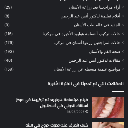
ه
ب
أراء مراجعينا بعد زراعة الأسنان
(29)
ح
ي
أفلام تعليمة لدكتور أنس عبد الرحمن
(8)
س
د
ن
ا
الجديد في عالم طب الأسنان
(9)
ل
حالات تركيب أبتسامة هوليود الأخيرة في مركزنا
(115)
د
ك
حالات لمراجعين زرعوا أسنان في مركزنا
(179)
ت
صحة الفم والأسنان
(193)
و
ر
مقالات لدكتور أنس عبد الرحمن
(46)
ا
مواضيع علمية مبسطه عن زراعة الأسنان
(159)
ن
س
المقالات التي تم تحديثا في الفترة الأخيرة
ع
ب
د
فيلم لابتسامة هوليود تم تركيبها في مركز
ا
أسنانك الدولي في أسطنبول
ل
15/03/2026
ر
ح
كيف اتصرف عند حدوث جروح في اللثه
م