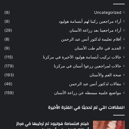
ة
س
س
ن
(9)
Uncategorized
ا
ا
أراء مراجعين ركبنا لهم أبتسامة هوليود
(9)
ر
ن
ه
ب
أراء مراجعينا بعد زراعة الأسنان
(29)
ح
ي
أفلام تعليمة لدكتور أنس عبد الرحمن
(8)
س
د
ن
ا
الجديد في عالم طب الأسنان
(9)
ل
حالات تركيب أبتسامة هوليود الأخيرة في مركزنا
(115)
د
ك
حالات لمراجعين زرعوا أسنان في مركزنا
(179)
ت
صحة الفم والأسنان
(193)
و
ر
مقالات لدكتور أنس عبد الرحمن
(46)
ا
مواضيع علمية مبسطه عن زراعة الأسنان
(159)
ن
س
المقالات التي تم تحديثا في الفترة الأخيرة
ع
ب
د
فيلم لابتسامة هوليود تم تركيبها في مركز
ا