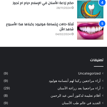
ل
ز
حكم زراعة الأسنان في الإسلام حرام ام تجوز
ف
ر
28/11/2024
ن
ا
ا
ع
ن
ة
ثلاثة حالات إبتسامة هوليود ركبناها هذا الأسبوع
ه
و
شاهد الأن
ا
ع
04/02/2024
ل
ل
س
ا
ع
ج
و
ا
د
ل
تصنيفات
ي
أ
ة
س
س
ن
(9)
Uncategorized
ا
ا
أراء مراجعين ركبنا لهم أبتسامة هوليود
(9)
ر
ن
ه
ب
أراء مراجعينا بعد زراعة الأسنان
(29)
ح
ي
أفلام تعليمة لدكتور أنس عبد الرحمن
(8)
س
د
ن
ا
الجديد في عالم طب الأسنان
(9)
ل