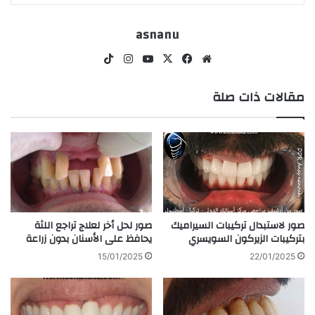
asnanu
موق
في
‫X
‫Yo
انس
‫Tik
ع
سب
uT
تقر
To
مقالات ذات صلة
الوي
وك
ub
ام
k
ب
e
صور لاستبدال تركيبات السيراميك
صور لحل أخر لعلاج تراجع اللثة
بتركيبات الزيركون السويسري
يحافظ على الأسنان بدون زراعة
15/01/2025
22/01/2025