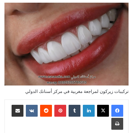
تركيبات زيركون لمراجعة مغربية في مركز أسنانك الدولي
لينكدإن
‏Tumblr
بينتيريست
‏Reddit
‏VKontakte
مشاركة عبر البريد
طباعة