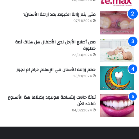
ة
ا
ا
ل
متى يتم إزالة الخيوط بعد زراعة الأسنان؟
ل
ع
07/11/2024
م
ر
ش
ا
ا
ق
مص أصابع الأرجل لدى الأطفال هل هناك ثمة
ه
ي
خطورة
ي
ة
ر
م
23/03/2024
ل
ع
ل
ز
حكم زراعة الأسنان في الإسلام حرام ام تجوز
ف
ر
28/11/2024
ن
ا
ا
ع
ن
ة
ثلاثة حالات إبتسامة هوليود ركبناها هذا الأسبوع
ه
و
شاهد الأن
ا
ع
04/02/2024
ل
ل
س
ا
ع
ج
و
ا
د
ل