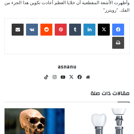
وأظهرت الأشعة المقطعية أن خلايا العظم أعادت تكوين هذا الجزء من
الفك. “رويترز”
لينكدإن
‏Tumblr
بينتيريست
‏Reddit
‏VKontakte
مشاركة عبر البريد
طباعة
asnanu
موق
في
‫X
‫Yo
انس
‫Tik
ع
سب
uT
تقر
To
مقالات ذات صلة
الوي
وك
ub
ام
k
ب
e