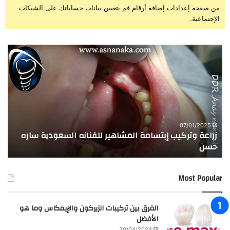
من صفحة إعدادات إضافة أرقام قم بتعيين بيانات حساباتك على الشبكات
الإجتماعية.
ز
ت
ر
ج
ا
ر
ع
ب
ة
ة
و
ا
ت
ل
ر
ا
07/01/2025
زراعة وتركيب إبتسامة المشاهير للفنانه السعودية ساره
ت
ك
خ
حسن
ا
ي
ت
ب
ا
إ
ل
Most Popular
ب
م
ت
د
س
ر
الفرق بين تركيبات الزيركون والإيمكاس وما هو
ا
س
الأفضل
م
ه
20/04/2024