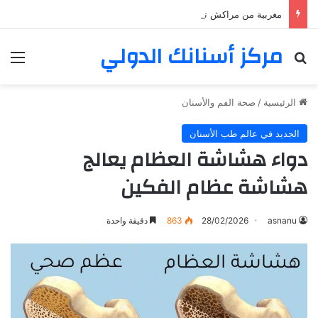
مغربية من مراكش تعيش في فرنسا ركبت أبتسامة هوليود
مركز أسنانك الدولي
بحث عن
الق
الرئيسية
/
صحة الفم والأسنان
الجديد في عالم طب الأسنان
دواء هشاشة العظام يعالج
هشاشة عظام الفكين
asnanu
28/02/2026
863
دقيقة واحدة