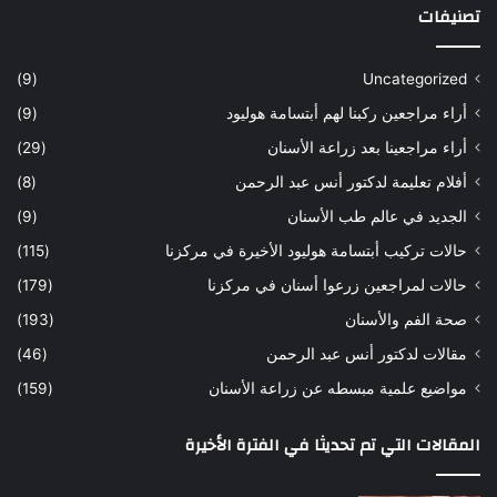
تصنيفات
ي
أ
ة
س
س
ن
(9)
Uncategorized
ا
ا
أراء مراجعين ركبنا لهم أبتسامة هوليود
(9)
ر
ن
ه
ب
أراء مراجعينا بعد زراعة الأسنان
(29)
ح
ي
أفلام تعليمة لدكتور أنس عبد الرحمن
(8)
س
د
ن
ا
الجديد في عالم طب الأسنان
(9)
ل
حالات تركيب أبتسامة هوليود الأخيرة في مركزنا
(115)
د
ك
حالات لمراجعين زرعوا أسنان في مركزنا
(179)
ت
صحة الفم والأسنان
(193)
و
ر
مقالات لدكتور أنس عبد الرحمن
(46)
ا
مواضيع علمية مبسطه عن زراعة الأسنان
(159)
ن
س
المقالات التي تم تحديثا في الفترة الأخيرة
ع
ب
د