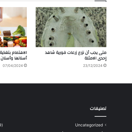
متى يجب أن نزرع زرعات فورية شاهد
الاهتمام بتغذية 
إحدى الامثلة
أسنانها وأسنان 
07/04/2024
23/12/2024
تصنيفات
(9)
Uncategorized