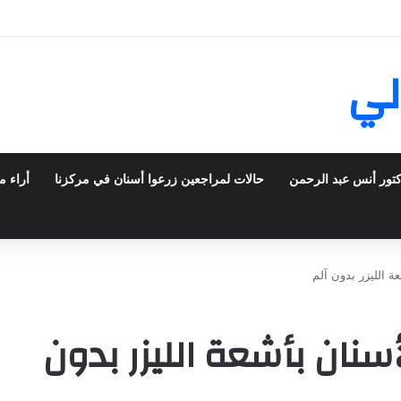
ش في فرنسا ركبت أبتسامة هوليود
لي
كتور أنس عبد الرحمن
حالات لمراجعين زرعوا أسنان في مركزنا
أراء م
ة الليزر بدون آلم
أسنان بأشعة الليزر بدون