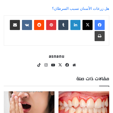
هل زرعات الأسنان تسبب السرطان؟
لينكدإن
بينتيريست
مشاركة عبر البريد
طباعة
asnanu
موقع
‫X
فيسبوك
‫YouTube
انستقرام
‫TikTok
الويب
مقالات ذات صلة