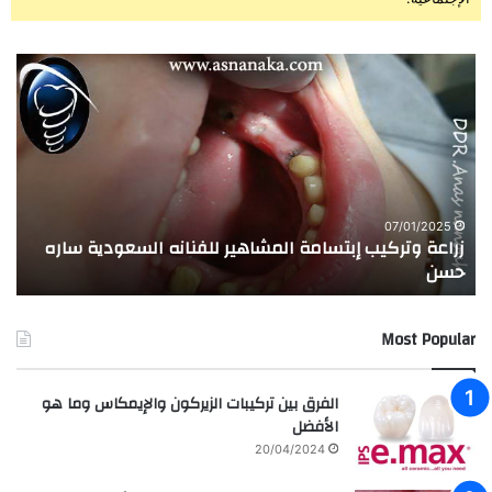
زراعة
تجر
وتركيب
الا
إبتسامة
الم
المشاهير
العر
للفنانه
مع
السعودية
زرا
ساره
وعل
حسن
الأ
07/01/2025
زراعة وتركيب إبتسامة المشاهير للفنانه السعودية ساره
ت
بيد
حسن
ا
الد
ان
عبد
Most Popular
الر
الفرق بين تركيبات الزيركون والإيمكاس وما هو
الأفضل
20/04/2024