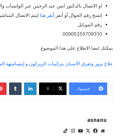
او الاتصال بالدكتور انس عبد الرحمن عبر الواتساب والم
إنسخ رقم الجوال أو أنقر
أنقر هنا
ليتم الاتصال المباشر
رقم الموبايل
00905355709310
يمكنك ايضا الاطلاع على هذا الموضوع
علاج بروز وتفرق الأسنان بتركيبات الزيركون و إبتسامتهة ال
لينكدإن
فيسبوك
‫X
asnanu
موقع
‫X
فيسبوك
‫YouTube
انستقرام
‫TikTok
الويب