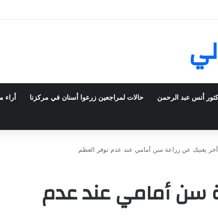
ش في فرنسا ركبت أبتسامة هوليود
لي
كتور أنس عبد الرحمن
حالات لمراجعين زرعوا أسنان في مركزنا
أراء م
خر يغنيك عن زراعة سن أمامي عند عدم توفر العظم
عة سن أمامي عند عدم