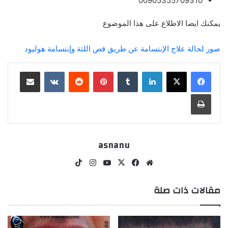
00905355709310
يمكنك ايضا الاطلاع على هذا الموضوع
صور لحالة علاج الإبتسامة عن طريق قص اللثة وإبتسامة هوليود
لينكدإن
بينتيريست
مشاركة عبر البريد
طباعة
asnanu
موقع
‫X
فيسبوك
‫YouTube
انستقرام
‫TikTok
الويب
مقالات ذات صلة