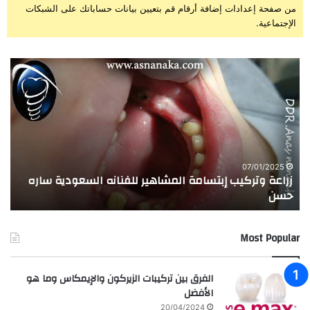
من صفحة إعدادات إضافة أرقام قم بتعيين بيانات حساباتك على الشبكات
الإجتماعية.
زراعة
تجر
وتركيب
الا
إبتسامة
الم
المشاهير
العر
للفنانه
مع
السعودية
زرا
ساره
وعل
حسن
الأ
07/01/2025
زراعة وتركيب إبتسامة المشاهير للفنانه السعودية ساره
ت
بيد
حسن
ا
الد
ان
عبد
Most Popular
الر
الفرق بين تركيبات الزيركون والإيمكاس وما هو
الأفضل
20/04/2024