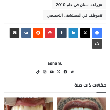
زراعه اسنان في عام 2010
موظف في المستشفى التخصصي
لينكدإن
بينتيريست
مشاركة عبر البريد
طباعة
asnanu
موقع
‫X
فيسبوك
‫YouTube
انستقرام
‫TikTok
الويب
مقالات ذات صلة