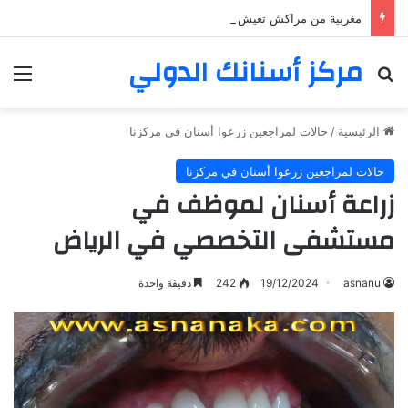
مغربية من مراكش تعيش في فرنسا ركبت أبتسامة هوليود
مركز أسنانك الدولي
بحث عن
الق
الرئيسية
/
حالات لمراجعين زرعوا أسنان في مركزنا
حالات لمراجعين زرعوا أسنان في مركزنا
زراعة أسنان لموظف في
مستشفى التخصصي في الرياض
asnanu
19/12/2024
242
دقيقة واحدة