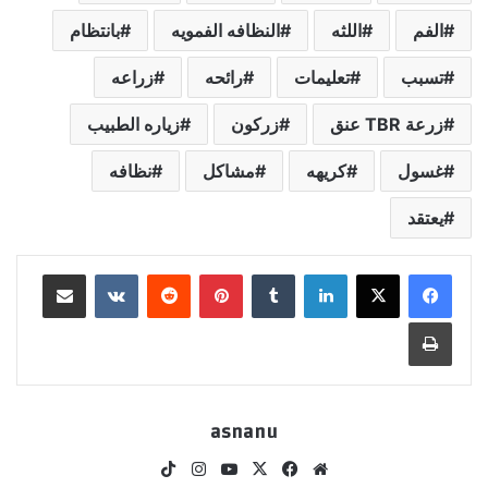
الفم
اللثه
النظافه الفمويه
بانتظام
تسبب
تعليمات
رائحه
زراعه
زرعة TBR عنق
زركون
زياره الطبيب
غسول
كريهه
مشاكل
نظافه
يعتقد
لينكدإن
بينتيريست
مشاركة عبر البريد
طباعة
asnanu
موقع
‫X
فيسبوك
‫YouTube
انستقرام
‫TikTok