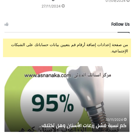
01/09/2024
27/11/2024
Follow Us
من صفحة إعدادات إضافة أرقام قم بتعيين بيانات حساباتك على الشبكات
الإجتماعية.
كم
لا
نسبة
تعم
فشل
زرا
زرعات
الأ
الأسنان
إلا
وهل
في
تختلف
ظل
.
هذه
الظ
10/11/2024
كم نسبة فشل زرعات الأسنان وهل تختلف .
ل