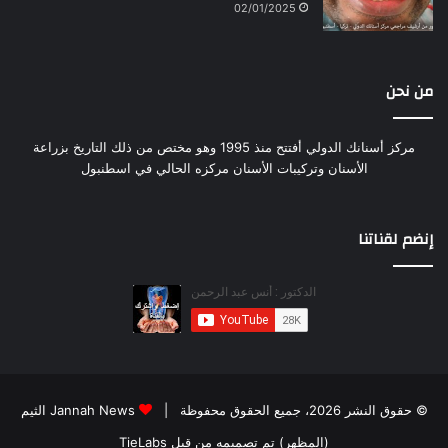
02/01/2025
من نحن
مركز أسنانك الدولي أفتتح منذ 1995 وهو مختص من ذلك التاريخ بزراعة
الأسنان وتركيبات الأسنان مركزه الحالي في اسطنبول
إنضم لقناتنا
© حقوق النشر 2026، جميع الحقوق محفوظة |
Jannah News الثيم
(المظهر) تم تصميمه من قِبل TieLabs