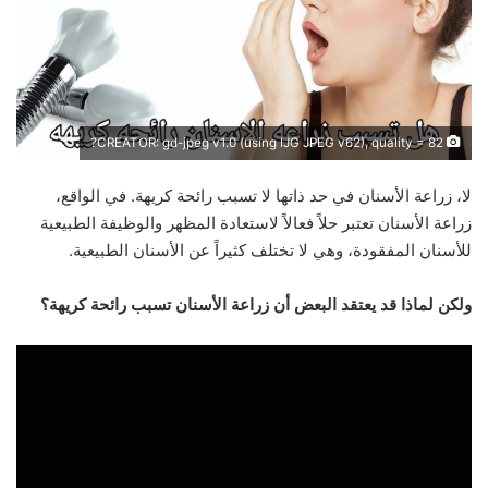
CREATOR: gd-jpeg v1.0 (using IJG JPEG v62), quality = 82?
لا، زراعة الأسنان في حد ذاتها لا تسبب رائحة كريهة. في الواقع،
زراعة الأسنان تعتبر حلاً فعالاً لاستعادة المظهر والوظيفة الطبيعية
للأسنان المفقودة، وهي لا تختلف كثيراً عن الأسنان الطبيعية.
ولكن لماذا قد يعتقد البعض أن زراعة الأسنان تسبب رائحة كريهة؟