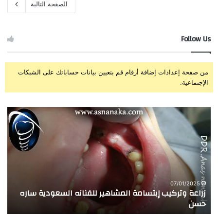
الصفحة التالية
Follow Us
من صفحة إعدادات إضافة أرقام قم بتعيين بيانات حساباتك على الشبكات
الإجتماعية.
ز
ت
ر
ج
ا
ر
ع
ب
ة
ة
و
ا
ت
ل
ر
ا
07/01/2025
زراعة وتركيب إبتسامة المشاهير للفنانه السعودية ساره
ت
ك
خ
حسن
ا
ي
ت
ب
ا