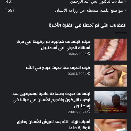
مقالات لدكتور أنس عبد الرحمن
(46)
ا
مواضيع علمية مبسطه عن زراعة الأسنان
(159)
ن
س
المقالات التي تم تحديثا في الفترة الأخيرة
ع
ب
د
فيلم لابتسامة هوليود تم تركيبها في مركز
ا
أسنانك الدولي في أسطنبول
ل
15/03/2026
ر
ح
كيف اتصرف عند حدوث جروح في اللثه
م
ن
03/04/2024
ابتسامة جديدة وسعادة غامرة لسعوديين بعد
تركيب الزيركون وتقويم الأسنان في عياتنا في
إسطنبول
20/03/2024
أسباب نزيف اللثه بعد تفريش الأسنان وطرق
الوقاية منها