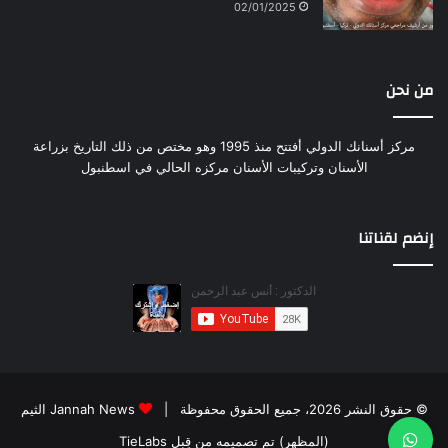
02/01/2025
من نحن
مركز أسنانك الدولي أفتتح منذ 1995 وهو مختص من ذلك التاريخ بزراعة
الأسنان وتركيبات الأسنان مركزه الحالي في اسطنبول
إنضم لقناتنا
© حقوق النشر 2026، جميع الحقوق محفوظة |
Jannah News الثيم
(المظهر) تم تصميمه من قِبل TieLabs