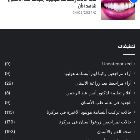
ه
و
شاهد الأن
ا
ع
04/02/2024
ل
ل
س
ا
ع
ج
و
ا
د
ل
تصنيفات
ي
أ
ة
س
س
ن
(9)
Uncategorized
ا
ا
أراء مراجعين ركبنا لهم أبتسامة هوليود
(9)
ر
ن
ه
ب
أراء مراجعينا بعد زراعة الأسنان
(29)
ح
ي
أفلام تعليمة لدكتور أنس عبد الرحمن
(8)
س
د
ن
ا
الجديد في عالم طب الأسنان
(9)
ل
حالات تركيب أبتسامة هوليود الأخيرة في مركزنا
(115)
د
ك
حالات لمراجعين زرعوا أسنان في مركزنا
(179)
ت
صحة الفم والأسنان
(193)
و
ر