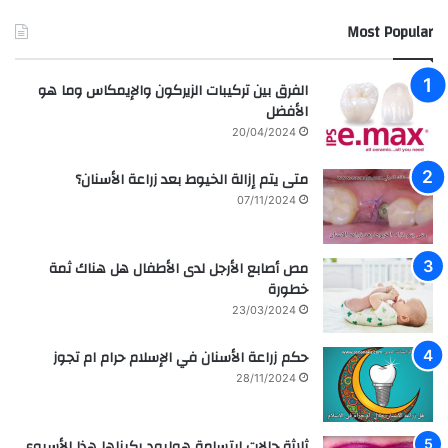
إ
ل
Most Popular
ب
م
ت
د
س
ر
الفرق بين تركيبات الزيركون والإيمكاس وما هو
ا
س
الأفضل
م
ه
20/04/2024
ة
ا
ا
ل
متى يتم إزالة الخيوط بعد زراعة الأسنان؟
ل
ع
07/11/2024
م
ر
ش
ا
ا
ق
مص أصابع الأرجل لدى الأطفال هل هناك ثمة
ه
ي
خطورة
ي
ة
ر
م
23/03/2024
ل
ع
ل
ز
حكم زراعة الأسنان في الإسلام حرام ام تجوز
ف
ر
28/11/2024
ن
ا
ا
ع
ن
ة
ثلاثة حالات إبتسامة هوليود ركبناها هذا الأسبوع