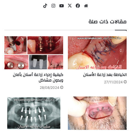
موقع
‫X
فيسبوك
‫YouTube
انستقرام
‫TikTok
الويب
مقالات ذات صلة
الخياطة بعد زراعة الأسنان
كيفية إجراء زراعة أسنان بأمان
وبدون مشاكل
27/11/2024
28/08/2024