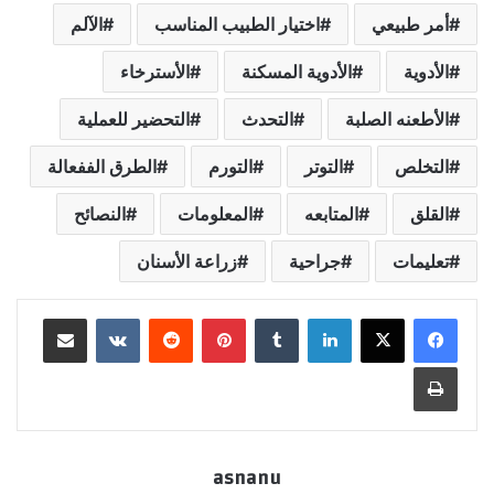
أمر طبيعي
اختيار الطبيب المناسب
الآلم
الأدوية
الأدوية المسكنة
الأسترخاء
الأطعنه الصلبة
التحدث
التحضير للعملية
التخلص
التوتر
التورم
الطرق الففعالة
القلق
المتابعه
المعلومات
النصائح
تعليمات
جراحية
زراعة الأسنان
لينكدإن
بينتيريست
مشاركة عبر البريد
طباعة
asnanu