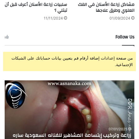
مشاكل زراعة الأسنان في الفك
سلبيات زراعة الأسنان أعرف قبل أن
العلوي وطرق علاجها
تبتلي ؟
11/11/2024
01/09/2024
Follow Us
من صفحة إعدادات إضافة أرقام قم بتعيين بيانات حساباتك على الشبكات
الإجتماعية.
زراعة
تجر
وتركيب
الا
إبتسامة
الم
المشاهير
العر
للفنانه
مع
السعودية
زرا
ساره
وعل
حسن
الأ
07/01/2025
زراعة وتركيب إبتسامة المشاهير للفنانه السعودية ساره
ت
بيد