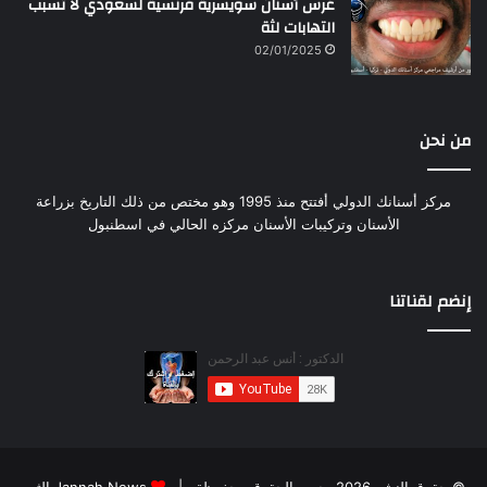
غرس أسنان سويسرية فرنسية لسعودي لا تسبب
التهابات لثة
02/01/2025
من نحن
مركز أسنانك الدولي أفتتح منذ 1995 وهو مختص من ذلك التاريخ بزراعة
الأسنان وتركيبات الأسنان مركزه الحالي في اسطنبول
إنضم لقناتنا
© حقوق النشر 2026، جميع الحقوق محفوظة |
Jannah News الثيم