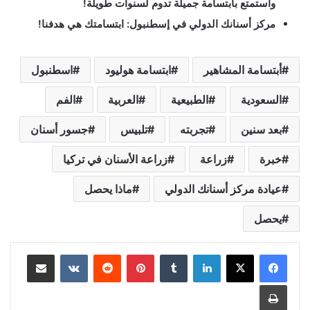
واستمتع بابتسامة جميلة تدوم لسنوات طويلة!
مركز أسنانك الدولي في إسطنبول: ابتسامتك هي هدفنا!
أبتسامة المشاهير
ابتسامة هوليود
اسطنبول
السعودية
الطبيعية
العربية
الفم
بعد سنين
تجربته
تلبيس
جسور أسنان
خبرة
زراعة
زراعة الأسنان في تركيا
عيادة مركز أسنانك الدولي
ماذا يحصل
يحصل
لينكدإن
بينتيريست
مشاركة عبر البريد
طباعة