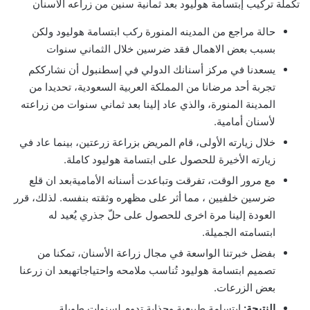
تكملة تركيب إبتسامة هوليود بعد ثمانية سنين من زراعه الاسنان
حالة مراجع من المدينه المنورة ركب ابتسامة هوليود ولكن
بسبب بعض الاهمال فقد ضرسين خلال الثماني سنوات
يسعدنا في مركز أسنانك الدولي في إسطنبول أن نشارككم
تجربة أحد مرضانا من المملكة العربية السعودية، تحديدا من
المدينة المنورة، والذي عاد إلينا بعد ثماني سنوات من زراعته
لأسنان أمامية.
خلال زيارته الأولى، قام المريض بزراعة زرعتين، بينما عاد في
زيارته الأخيرة للحصول على ابتسامة هوليود كاملة.
مع مرور الوقت، تفرقت وتباعدت أسنانه الأماميةبعد ان قلع
ضرسين خلفيين ، مما أثر على مظهره وثقته بنفسه. لذلك، قرر
العودة إلينا مرة اخرى للحصول على حلّ جذري يُعيد له
ابتسامته الجميلة.
بفضل خبرتنا الواسعة في مجال زراعة الأسنان، تمكنا من
تصميم ابتسامة هوليود تُناسب ملامحه واحتياجاتهبعد ان زرعنا
بعض الزرعات.
النتيجة:
ابتسامة طبيعية وجذابة تدوم لسنوات طويلة.