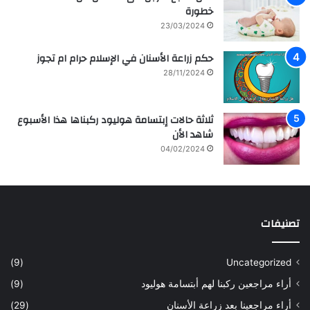
خطورة
23/03/2024
حكم زراعة الأسنان في الإسلام حرام ام تجوز
28/11/2024
ثلاثة حالات إبتسامة هوليود ركبناها هذا الأسبوع
شاهد الأن
04/02/2024
تصنيفات
(9)
Uncategorized
أراء مراجعين ركبنا لهم أبتسامة هوليود
(9)
أراء مراجعينا بعد زراعة الأسنان
(29)