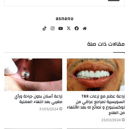
asnanu
موقع
‫X
فيسبوك
‫YouTube
انستقرام
‫TikTok
الويب
مقالات ذات صلة
زراعة عظم مع زرعات TBR
زراعة أسنان بدون جراحة ورأي
السويسرية لمراجع عراقي من
مغربي بعد انتهاء العملية
لوكسنبورغ و نصائح له بعد الأنتهاء
31/05/2024
من العلاج
23/02/2024