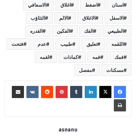
اسنان
اضغط
اغلاق
الاسعافي
الاسفل
الاغلاق
الالم
التثاؤب
الطبيعي
الفك
الفكين
القدره
اللقمه
تعليق
طبيب
عدم
فتحت
فمك
فمه
كمادات
لقمه
مسكنات
مفصل
لينكدإن
بينتيريست
مشاركة عبر البريد
طباعة
asnanu