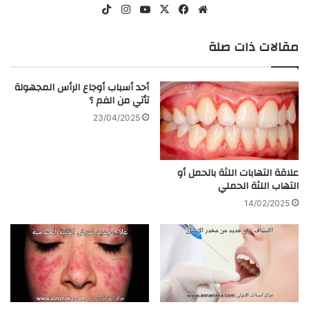
موقع
‫X
فيسبوك
‫YouTube
انستقرام
‫TikTok
الويب
مقالات ذات صلة
أحد أسباب أوجاع الرأس المجهولة
تأتي من الفم ؟
23/04/2025
علاقة التهابات اللثة بالحمل أو
التهاب اللثة الحملي
14/02/2025