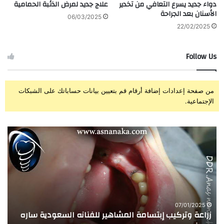
دواء جديد يسرع التعافي من تخدير
علاج جديد لمرض الذئبة الحمامية
الأسنان بعد الجراحة
06/03/2025
22/02/2025
Follow Us
من صفحة إعدادات إضافة أرقام قم بتعيين بيانات حساباتك على الشبكات
الإجتماعية.
زراعة
تجر
وتركيب
الا
إبتسامة
الم
المشاهير
العر
للفنانه
مع
السعودية
زرا
ساره
وعل
حسن
الأ
07/01/2025
زراعة وتركيب إبتسامة المشاهير للفنانه السعودية ساره
ت
بيد