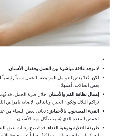
لا توجد علاقة مباشرة بين الحمل وفقدان الأسنان.
لكن
، تُعدّ بعض العوامل المرتبطة بالحمل سبباً رئيسي
بعض الحالات، أهمها:
إهمال نظافة الفم والأسنان:
خلال فترة الحمل، قد تُه
تراكم البلاك وتكون الجير، وبالتالي الإصابة بأمراض ال
القيء المصحوب بالأحماض:
تعاني بعض النساء من غثيا
لحمض المعدة الذي يُسبب تآكل مينا الأسنان.
طريقة التغذية ونوعية الغذاء:
قد تُصبح رغبات بعض النسا
السكريات والحمضيات، مما يُؤثّر سلباً على صحة الأسن