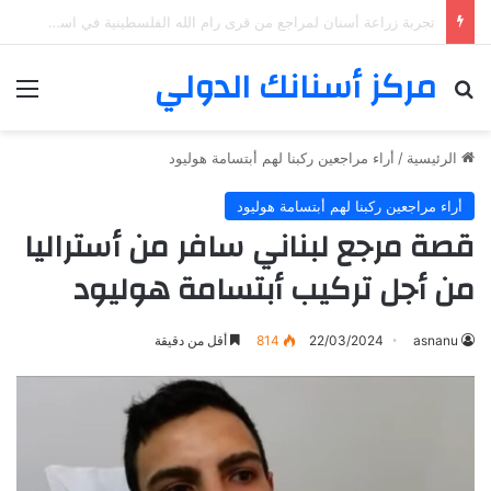
زراعة الأسنان لمراجع مغربي في اسطنبول وفيلم عن تجرببته
مركز أسنانك الدولي
بحث عن
الق
الرئيسية
/
أراء مراجعين ركبنا لهم أبتسامة هوليود
أراء مراجعين ركبنا لهم أبتسامة هوليود
قصة مرجع لبناني سافر من أستراليا
من أجل تركيب أبتسامة هوليود
asnanu
22/03/2024
814
أقل من دقيقة