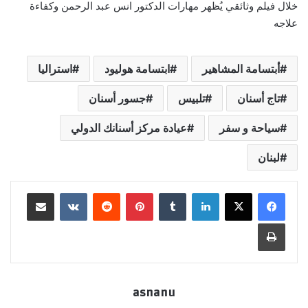
خلال فيلم وثائقي يُظهر مهارات الدكتور انس عبد الرحمن وكفاءة
علاجه
أبتسامة المشاهير
ابتسامة هوليود
استراليا
تاج أسنان
تلبيس
جسور أسنان
سياحة و سفر
عيادة مركز أسنانك الدولي
لبنان
لينكدإن
بينتيريست
مشاركة عبر البريد
طباعة
asnanu