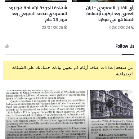
رأي الفنان السعودي عليان
شهادة للجودة ابتسامة هوليود
العمري بعد تركيب أبتسامة
للسعودي محمد السبيعي بعد
المشاهير في مركزنا
مرور 14 عام
23/04/2025
02/02/2024
Follow Us
من صفحة إعدادات إضافة أرقام قم بتعيين بيانات حساباتك على الشبكات
الإجتماعية.
الصحافة
زرا
الأيطالية
وتر
تكتب
إبت
عن
الم
خبرة
للفن
الدكتور
الس
أنس
سار
عبد
حس