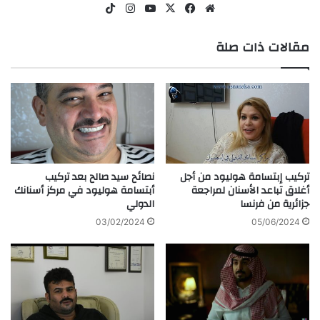
موقع
‫X
فيسبوك
‫YouTube
انستقرام
‫TikTok
الويب
مقالات ذات صلة
تركيب إبتسامة هوليود من أجل
نصائح سيد صالح بعد تركيب
أغلاق تباعد الأسنان لمراجعة
أبتسامة هوليود في مركز أسنانك
جزائرية من فرنسا
الدولي
03/02/2024
05/06/2024