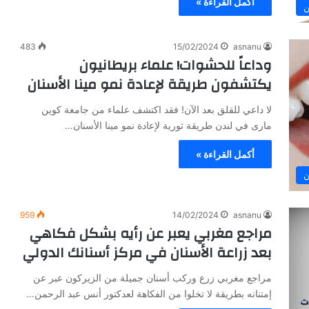
أكمل القراءة »
ن
ح
م
ن
483
15/02/2024
asnanu
وداعاً للحشوات! علماء بريطانيون
يكتشفون طريقة لإعادة نمو مينا الأسنان
لا داعي للقلق بعد الآن! فقد اكتشف علماء من جامعة كوين
مارى في لندن طريقة ثورية لإعادة نمو مينا الأسنان…
أكمل القراءة »
ن
959
14/02/2024
asnanu
مراجع مغربي يعبر عن رأيه بشكل فكاهي
بعد زراعة الأسنان في مركز أسنانك الدولي
مراجع مغربي زرع وركب أسنان جميلة من الزيركون عبر عن
إمتنانه بطريقة لا تخلوا من الفكاهة لعدكتور أنس عبد الرحمن…