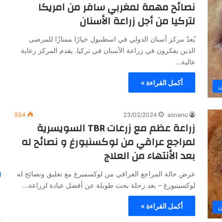
نصائح مهمة لمغربي سافر من امريكا
ا
لتركيا من أجل زراعة الأسنان
ل
ص
يُعدّ مركز أسنان الدولي في اسطنبول خيارًا ممتازًا للمرضى
ح
الذين يفكرون في زراعة الأسنان في تركيا. يقدم المركز رعاية
ا
عالية…
ف
ة
أكمل القراءة »
30/01/2024
ن
ا
في ظل هذه
الصحافة الأيطالية تكتب عن خبرة الدكتور
ل
أنس عبد الرحمن
أ
934
23/02/2024
asnanu
ي
زراعة عظم مع زرعات TBR السويسرية
ط
لمراجع عراقي من لوكسنبورغ و نصائح له
ا
ل
بعد الأنتهاء من العلاج
ي
ة
عرض حالة المراجع العراقي من لوكسمبرغ مع تعليق ونصائح له
ت
لوكسينبورغ – بعد رحلة بحث طويلة عن أفضل عيادة لزراعة…
ك
ت
أكمل القراءة »
ن
ب