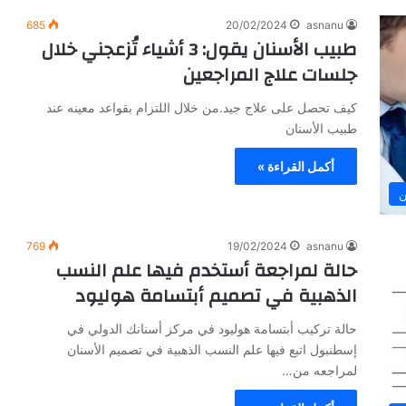
ع
ن
685
20/02/2024
asnanu
خ
طبيب الأسنان يقول: 3 أشياء تُزعجني خلال
ب
جلسات علاج المراجعين
ر
ة
كيف تحصل على علاج جيد.من خلال اللتزام بقواعد معينه عند
ا
طبيب الأسنان
ل
د
أكمل القراءة »
ك
ت
ن
و
ر
769
19/02/2024
asnanu
أ
حالة لمراجعة أستخدم فيها علم النسب
ن
س
الذهبية في تصميم أبتسامة هوليود
ع
ب
حالة تركيب أبتسامة هوليود في مركز أسنانك الدولي في
د
إسطنبول اتبع فيها علم النسب الذهبية في تصميم الأسنان
ا
لمراجعه من…
ل
ر