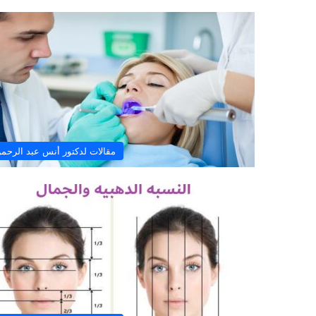
ا
ف
ي
ظ
ل
ه
ذ
ه
ا
ل
ظ
مقالات لدكتور أنس عبد الرحم
ر
و
ف
؟