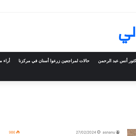
في فرنسا ركبت أبتسامة هوليود
لي
كتور أنس عبد الرحمن
حالات لمراجعين زرعوا أسنان في مركزنا
أراء م
986
27/02/2024
asnanu