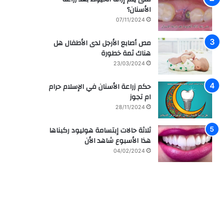
م
ر
الأسنان؟
ش
ا
07/11/2024
ا
ق
ه
ي
مص أصابع الأرجل لدى الأطفال هل
ي
ة
هناك ثمة خطورة
ر
م
ل
ع
23/03/2024
ل
ز
ف
ر
حكم زراعة الأسنان في الإسلام حرام
ن
ا
ام تجوز
ا
ع
28/11/2024
ن
ة
ه
و
ثلاثة حالات إبتسامة هوليود ركبناها
ا
ع
هذا الأسبوع شاهد الأن
ل
ل
04/02/2024
س
ا
ع
ج
و
ا
د
ل
ي
أ
ة
س
س
ن