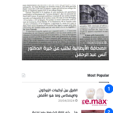
الصحافة
زراعة
الأيطالية
وتركيب
تكتب
إبتسامة
عن
المشاهير
خبرة
للفنانه
الدكتور
السعودية
أنس
ساره
07/01/2025
30/01/2024
عبد
حسن
الصحافة الأيطالية تكتب عن خبرة الدكتور
زراعة وترك
الرحمن
أنس عبد الرحمن
السعودية
Most Popular
الفرق بين تركيبات الزيركون
والإيمكاس وما هو الأفضل
20/04/2024
متى يتم إزالة الخيوط بعد زراعة