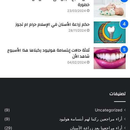
خطورة
23/03/2024
حكم زراعة الأسنان في الإسلام حرام ام تجوز
28/11/2024
ثلاثة حالات إبتسامة هوليود ركبناها هذا الأسبوع
شاهد الأن
04/02/2024
تصنيفات
(9)
Uncategorized
أراء مراجعين ركبنا لهم أبتسامة هوليود
(9)
أراء مراجعينا بعد زراعة الأسنان
(29)