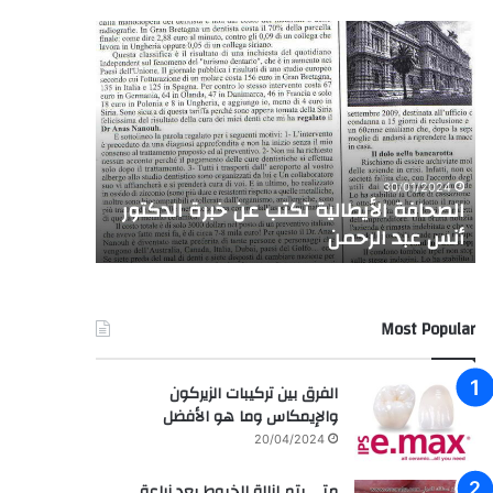
الصحافة
زراعة
الأيطالية
وتركيب
تكتب
إبتسامة
عن
المشاهير
خبرة
للفنانه
الدكتور
السعودية
أنس
ساره
07/01/2025
30/01/2024
عبد
حسن
الصحافة الأيطالية تكتب عن خبرة الدكتور
زراعة وترك
الرحمن
أنس عبد الرحمن
السعودية
Most Popular
الفرق بين تركيبات الزيركون
والإيمكاس وما هو الأفضل
20/04/2024
متى يتم إزالة الخيوط بعد زراعة