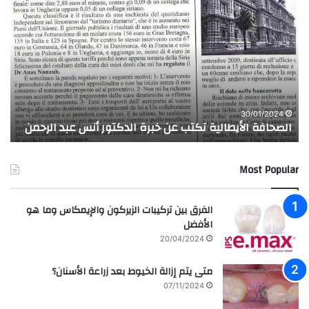
الأيطالية
وتر
تكتب
إبت
عن
الم
خبرة
للفن
الدكتور
الس
أنس
سار
عبد
حس
ز
الرحمن
30/01/2024
الصحافة الأيطالية تكتب عن خبرة الدكتور أنس عبد الرحمن
ح
Most Popular
الفرق بين تركيبات الزيركون والإيمكاس وما هو
الأفضل
20/04/2024
متى يتم إزالة الخيوط بعد زراعة الأسنان؟
07/11/2024