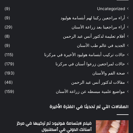
س
ن
(9)
Uncategorized
ا
ا
أراء مراجعين ركبنا لهم أبتسامة هوليود
(9)
ر
ن
ه
ب
أراء مراجعينا بعد زراعة الأسنان
(29)
ح
ي
أفلام تعليمة لدكتور أنس عبد الرحمن
(8)
س
د
ن
ا
الجديد في عالم طب الأسنان
(9)
ل
حالات تركيب أبتسامة هوليود الأخيرة في مركزنا
(115)
د
ك
حالات لمراجعين زرعوا أسنان في مركزنا
(179)
ت
صحة الفم والأسنان
(193)
و
ر
مقالات لدكتور أنس عبد الرحمن
(46)
ا
مواضيع علمية مبسطه عن زراعة الأسنان
(159)
ن
س
المقالات التي تم تحديثا في الفترة الأخيرة
ع
ب
د
فيلم لابتسامة هوليود تم تركيبها في مركز
ا
أسنانك الدولي في أسطنبول
ل