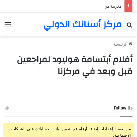
مغربية من مراكش تعيش في فرنسا ركبت أبتسامة هوليود
مركز أسنانك الدولي
بحث عن
الق
الرئيسية
أفلام أبتسامة هوليود لمراجعين
قبل وبعد في مركزنا
Follow Us
من صفحة إعدادات إضافة أرقام قم بتعيين بيانات حساباتك على الشبكات
الإجتماعية.